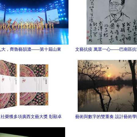
九大，齊魯藝韻濃——第十屆山東
文藝抗疫 萬眾一心——巴南區
山文藝獎”頒獎典禮暨首屆秧歌會圓
炎疫情主題文藝創作作品集·第
滿舉辦
社榮獲多項廣西文藝大獎 彰顯卓
藝術與數字的雙重奏 設計藝術
越出版實力與文化貢獻
個人互聯網服務榮獲中華杯全國
大賽三等獎