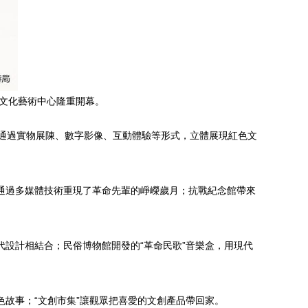
區文化藝術中心隆重開幕。
區，通過實物展陳、數字影像、互動體驗等形式，立體展現紅色文
，通過多媒體技術重現了革命先輩的崢嶸歲月；抗戰紀念館帶來
代設計相結合；民俗博物館開發的“革命民歌”音樂盒，用現代
色故事；“文創市集”讓觀眾把喜愛的文創產品帶回家。