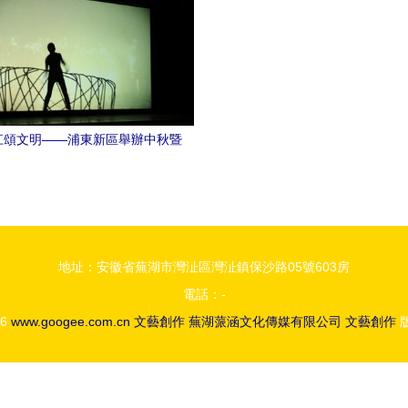
江頌文明——浦東新區舉辦中秋暨
德宣傳日文藝創作展演頒獎活動
地址：安徽省蕪湖市灣沚區灣沚鎮保沙路05號603房
電話：-
26
www.googee.com.cn
文藝創作
蕪湖蒎涵文化傳媒有限公司
文藝創作