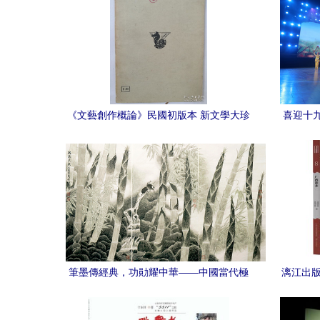
《文藝創作概論》民國初版本 新文學大珍
喜迎十
本的收藏價值與互聯網服務新機遇
省“泰
筆墨傳經典，功勛耀中華——中國當代極
漓江出版
具創作力的新文藝書畫名家陳明綱