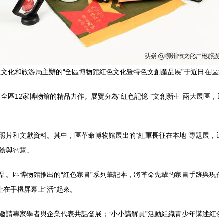
文化和旅游局主辦的“全區博物館紅色文化暨特色文創產品展”于近日在
了全區12家博物館的精品力作。展覽分為“紅色記憶”“文創新生”兩大展
史照片和文獻資料。其中，區革命博物館展出的“紅軍長征在本地”專題展
驚險與智慧。
品。區博物館推出的“紅色家書”系列筆記本，將革命先輩的家書手跡與現
在手機屏幕上“活”起來。
邀請專家學者與企業代表共話發展；“小小講解員”活動組織青少年講述紅