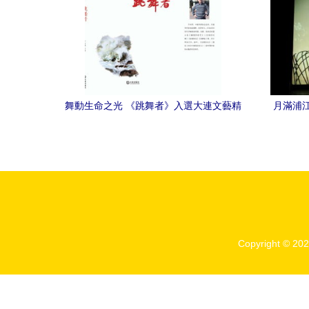
舞動生命之光 《跳舞者》入選大連文藝精
月滿浦
品創作“5511”工程
公民道
Copyright © 20