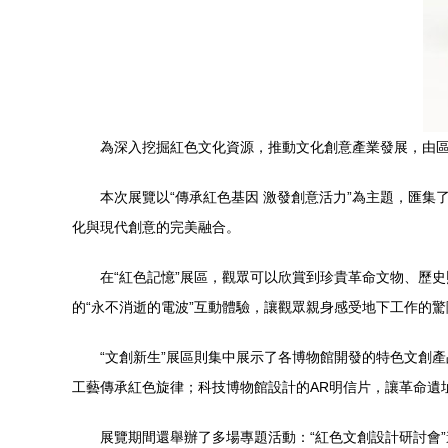
為深入挖掘紅色文化資源，推動文化創意產業發展，由區
本次展覽以“傳承紅色基因 激發創意活力”為主題，匯集
化與現代創意的完美融合。
在“紅色記憶”展區，觀眾可以欣賞到珍貴革命文物、歷
的“永不消逝的電波”互動體驗，讓觀眾親身感受地下工作的
“文創新生”展區則集中展示了各博物館開發的特色文創產
工藝傳承紅色旋律；科技博物館設計的AR明信片，讓革命遺址
展覽期間還舉辦了多場專題活動：“紅色文創設計研討會”