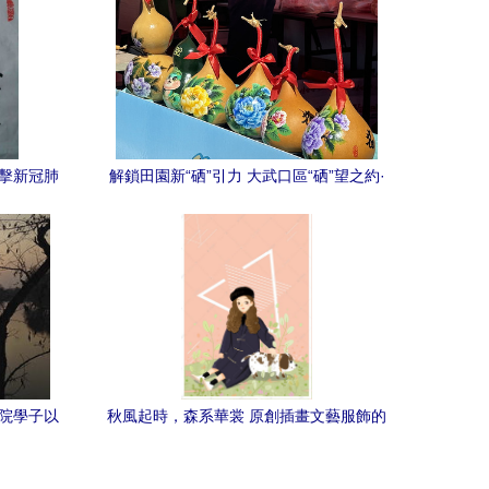
抗擊新冠肺
解鎖田園新“硒”引力 大武口區“硒”望之約·
一輯序言
田園硒游記嘉年華啟幕，賦能個人健康生
活
學院學子以
秋風起時，森系華裳 原創插畫文藝服飾的
文學創作
秋日新篇